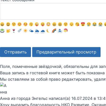
ф
о
р
м
🌤
🌦
🌧
🏝
у
.
Поля, помеченные звёздочкой, обязательны для зап
Ваша запись в гостевой книге может быть показана 
Мы оставляем за собой право редактировать, удалят
Анна
из города
Энгельс
написал(а)
16.07.2024
в
13:4
Хочу выразить благодарность НКО Развитие, Оксане