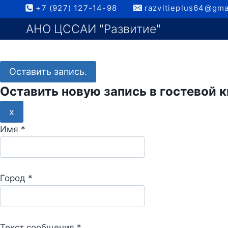
Перейти
+7 (927) 127-14-98
razvitieplus64@gma
к
АНО ЦССАИ "Развитие"
содержимому
Оставить новую запись в гостевой к
С
x
к
Имя
*
р
ы
т
Город
*
ь
э
т
у
Текст сообщения
*