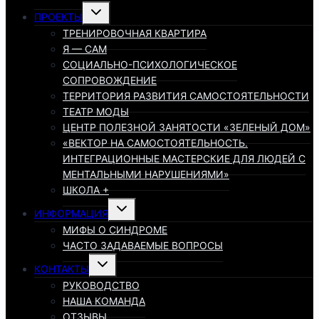
Переключить
ПРОЕКТЫ
дочернее
меню
ТРЕНИРОВОЧНАЯ КВАРТИРА
Я — САМ
СОЦИАЛЬНО-ПСИХОЛОГИЧЕСКОЕ
СОПРОВОЖДЕНИЕ
ТЕРРИТОРИЯ РАЗВИТИЯ САМОСТОЯТЕЛЬНОСТИ
ТЕАТР МОДЫ
ЦЕНТР ПОЛЕЗНОЙ ЗАНЯТОСТИ «ЗЕЛЕНЫЙ ДОМ»
«ВЕКТОР НА САМОСТОЯТЕЛЬНОСТЬ.
ИНТЕГРАЦИОННЫЕ МАСТЕРСКИЕ ДЛЯ ЛЮДЕЙ С
МЕНТАЛЬНЫМИ НАРУШЕНИЯМИ»
ШКОЛА +
Переключить
ИНФОРМАЦИЯ
дочернее
меню
МИФЫ О СИНДРОМЕ
ЧАСТО ЗАДАВАЕМЫЕ ВОПРОСЫ
Переключить
КОНТАКТЫ
дочернее
меню
РУКОВОДСТВО
НАША КОМАНДА
ОТЗЫВЫ