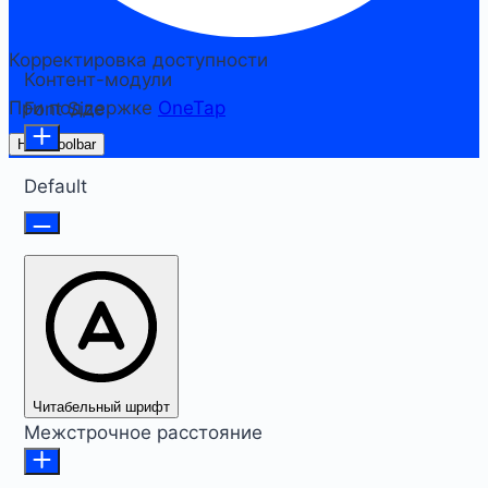
Корректировка доступности
Контент-модули
При поддержке
OneTap
Font Size
Hide Toolbar
Default
Читабельный шрифт
Межстрочное расстояние