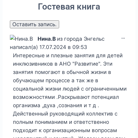
Гостевая книга
Перек
...
Нина.В
из города
Энгельс
этот
метаб
написал(а)
17.07.2024
в
09:53
в
Интересные и плезные занятия для детей
другое
состоя
инклюзивников в АНО "Развитие". Эти
занятия помогают в обычной жизни в
обучающем процессе а так же в
социальной жизни людей с ограниченными
возможностями .Раскрывают потенциал
организма ,духа ,сознания и т д .
Действенный руководящий коллектив с
полным пониманием и ответственно
подходит к организационным вопросам