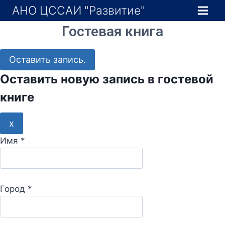
Перейти
АНО ЦССАИ "Развитие"
к
Гостевая книга
содержимому
Оставить новую запись в гостевой
книге
С
x
к
Имя
*
р
ы
т
Город
*
ь
э
т