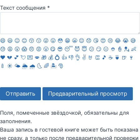
у
Текст сообщения
*
ф
о
р
😄
😃
😉
😊
😚
😗
😜
😛
😳
😁
😬
😌
😞
😘
😍
😢
😂
😭
😅
м
😓
😩
😮
😱
😠
😡
😤
😋
😎
😴
😈
😇
😕
😏
😑
👲
👮
💂
👶
у
❤
💔
💕
💘
💌
💋
🎁
💰
💍
👍
👎
👌
✌️
🤘
👏
🎵
☕️
🍵
🍺
🍷
.
🍼
☀️
🌤
🌦
🌧
🌜
🌈
🏝
🎅
Поля, помеченные звёздочкой, обязательны для
заполнения.
Ваша запись в гостевой книге может быть показана
не сразу, а только после предварительной проверки