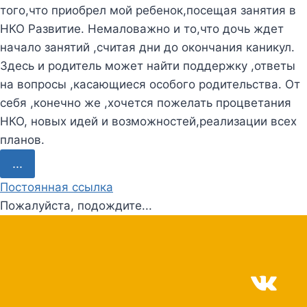
того,что приобрел мой ребенок,посещая занятия в
НКО Развитие. Немаловажно и то,что дочь ждет
начало занятий ,считая дни до окончания каникул.
Здесь и родитель может найти поддержку ,ответы
на вопросы ,касающиеся особого родительства. От
себя ,конечно же ,хочется пожелать процветания
НКО, новых идей и возможностей,реализации всех
планов.
П
...
е
Постоянная ссылка
р
Пожалуйста, подождите...
е
к
л
ю
ч