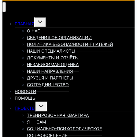
Переключить
ГЛАВНАЯ
дочернее
меню
О НАС
СВЕДЕНИЯ ОБ ОРГАНИЗАЦИИ
ПОЛИТИКА БЕЗОПАСНОСТИ ПЛАТЕЖЕЙ
НАШИ СПЕЦИАЛИСТЫ
ДОКУМЕНТЫ И ОТЧЁТЫ
НЕЗАВИСИМАЯ ОЦЕНКА
НАШИ НАПРАВЛЕНИЯ
ДРУЗЬЯ И ПАРТНЁРЫ
СОТРУДНИЧЕСТВО
НОВОСТИ
ПОМОЩЬ
Переключить
ПРОЕКТЫ
дочернее
меню
ТРЕНИРОВОЧНАЯ КВАРТИРА
Я — САМ
СОЦИАЛЬНО-ПСИХОЛОГИЧЕСКОЕ
СОПРОВОЖДЕНИЕ